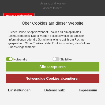
Versand und Kosten
Widerrufsrecht
Vertrag widerrufen
Über Cookies auf dieser Website
SERVICE
Warenkorb
Dieser Online-Shop verwendet Cookies für ein optimales
Einkaufserlebnis. Dabei werden beispielsweise die Session-
Cookie-Einstellungen bearbeiten
Informationen oder die Spracheinstellung auf Ihrem Rechner
gespeichert. Ohne Cookies ist der Funktionsumfang des Online-
VERSAND- & ZAHLUNGSMETHODEN
Shops eingeschränkt.
Notwendig
Statistiken
Alle akzeptieren
Notwendige Cookies akzeptieren
Einstellungen
Datenschutz
Impressum
*
inkl. MwSt., zzgl.
Versandkosten