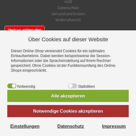
AGB
Datenschutz
Versand und Kosten
Widerrufsrecht
Vertrag widerrufen
Über Cookies auf dieser Website
SERVICE
Warenkorb
Dieser Online-Shop verwendet Cookies für ein optimales
Cookie-Einstellungen bearbeiten
Einkaufserlebnis. Dabei werden beispielsweise die Session-
Informationen oder die Spracheinstellung auf Ihrem Rechner
gespeichert. Ohne Cookies ist der Funktionsumfang des Online-
VERSAND- & ZAHLUNGSMETHODEN
Shops eingeschränkt.
Notwendig
Statistiken
Alle akzeptieren
Notwendige Cookies akzeptieren
Einstellungen
Datenschutz
Impressum
*
inkl. MwSt., zzgl.
Versandkosten