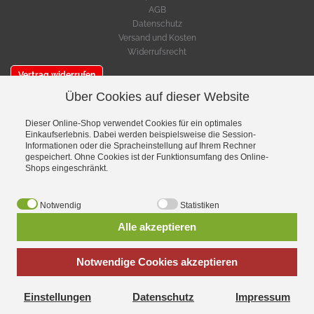
AGB
Datenschutz
Versand und Kosten
Widerrufsrecht
Vertrag widerrufen
Über Cookies auf dieser Website
SERVICE
Warenkorb
Dieser Online-Shop verwendet Cookies für ein optimales
Einkaufserlebnis. Dabei werden beispielsweise die Session-
Cookie-Einstellungen bearbeiten
Informationen oder die Spracheinstellung auf Ihrem Rechner
gespeichert. Ohne Cookies ist der Funktionsumfang des Online-
VERSAND- & ZAHLUNGSMETHODEN
Shops eingeschränkt.
Notwendig
Statistiken
Alle akzeptieren
Notwendige Cookies akzeptieren
Einstellungen
Datenschutz
Impressum
*
inkl. MwSt., zzgl.
Versandkosten