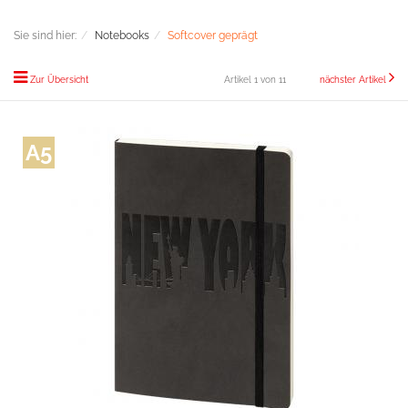
Sie sind hier:
Notebooks
Softcover geprägt
Zur Übersicht
Artikel 1 von 11
nächster Artikel
A5