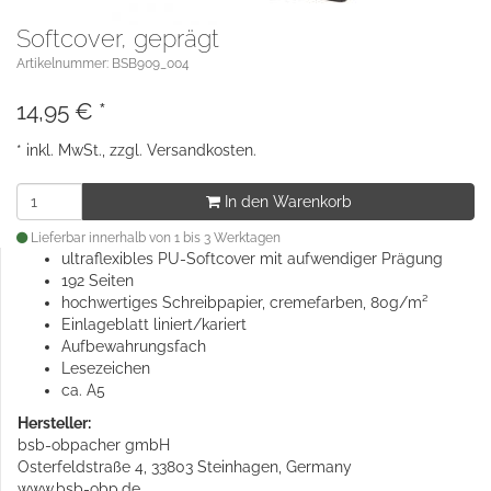
Softcover, geprägt
Artikelnummer: BSB909_004
14,95
€
*
* inkl. MwSt., zzgl.
Versandkosten
.
In den Warenkorb
Lieferbar innerhalb von 1 bis 3 Werktagen
ultraflexibles PU-Softcover mit aufwendiger Prägung
192 Seiten
hochwertiges Schreibpapier, cremefarben, 80g/m²
Einlageblatt liniert/kariert
Aufbewahrungsfach
Lesezeichen
ca. A5
Hersteller:
bsb-obpacher gmbH
Osterfeldstraße 4, 33803 Steinhagen, Germany
www.bsb-obp.de