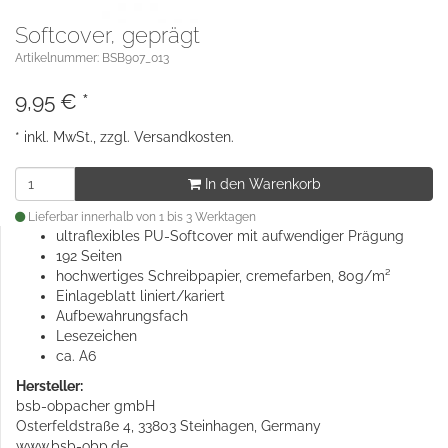
Softcover, geprägt
Artikelnummer: BSB907_013
9,95
€
*
* inkl. MwSt., zzgl.
Versandkosten
.
In den Warenkorb
Lieferbar innerhalb von 1 bis 3 Werktagen
ultraflexibles PU-Softcover mit aufwendiger Prägung
192 Seiten
hochwertiges Schreibpapier, cremefarben, 80g/m²
Einlageblatt liniert/kariert
Aufbewahrungsfach
Lesezeichen
ca. A6
Hersteller:
bsb-obpacher gmbH
Osterfeldstraße 4, 33803 Steinhagen, Germany
www.bsb-obp.de