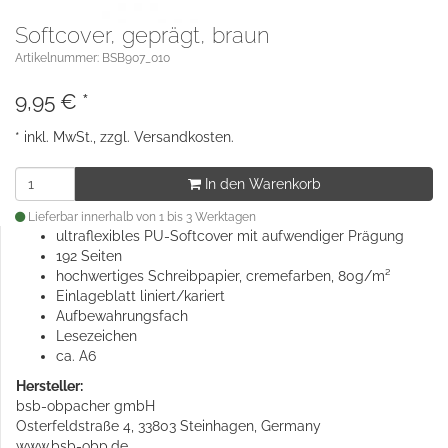
Softcover, geprägt, braun
Artikelnummer: BSB907_010
9,95
€
*
* inkl. MwSt., zzgl.
Versandkosten
.
In den Warenkorb
Lieferbar innerhalb von 1 bis 3 Werktagen
ultraflexibles PU-Softcover mit aufwendiger Prägung
192 Seiten
hochwertiges Schreibpapier, cremefarben, 80g/m²
Einlageblatt liniert/kariert
Aufbewahrungsfach
Lesezeichen
ca. A6
Hersteller:
bsb-obpacher gmbH
Osterfeldstraße 4, 33803 Steinhagen, Germany
www.bsb-obp.de