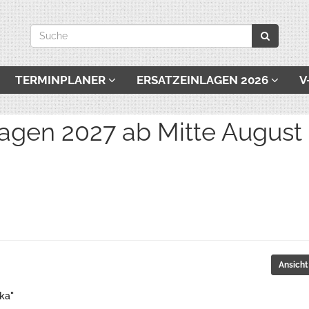
TERMINPLANER
ERSATZEINLAGEN 2026
V
027 ab Mitte August be
Ansicht
ka"