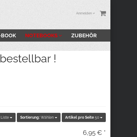
Anmelden
-BOOK
NOTEBOOKS
ZUBEHÖR
stellbar !
Liste
Sortierung:
Wählen
Artikel pro Seite
50
6,95 € *