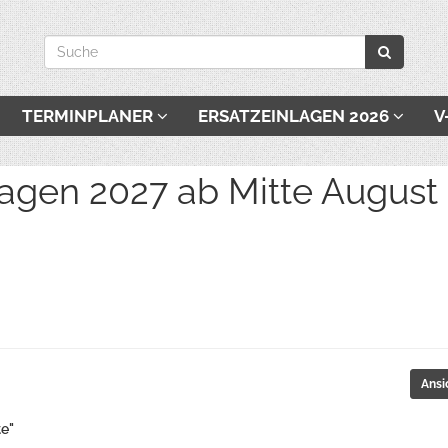
TERMINPLANER
ERSATZEINLAGEN 2026
V
027 ab Mitte August be
Ansi
te"