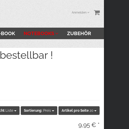
Anmelden
-BOOK
NOTEBOOKS
ZUBEHÖR
stellbar !
cht
Liste
Sortierung:
Preis
Artikel pro Seite
20
9,95 € *