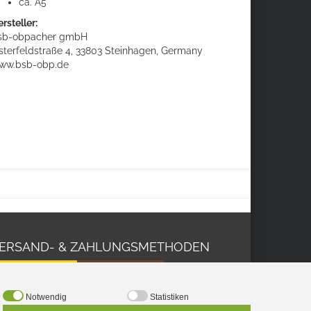
ca. A5
rsteller:
sb-obpacher gmbH
sterfeldstraße 4, 33803 Steinhagen, Germany
ww.bsb-obp.de
ERSAND- & ZAHLUNGSMETHODEN
Notwendig
Statistiken