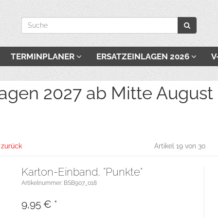
TERMINPLANER
ERSATZEINLAGEN 2026
V
027 ab Mitte August be
l zurück
Artikel 19 von 30
Karton-Einband, "Punkte"
Artikelnummer: BSB907_018
9,95
€
*