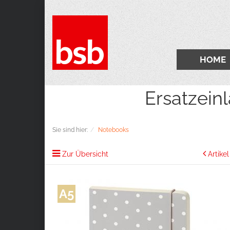
HOME
Ersatzeinlagen 2
Sie sind hier:
Notebooks
Zur Übersicht
Artike
A5