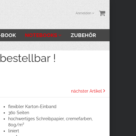
Anmelden
-BOOK
NOTEBOOKS
ZUBEHÖR
stellbar !
nächster Artikel
flexibler Karton-Einband
360 Seiten
hochwertiges Schreibpapier, cremefarben,
80g/m²
liniert