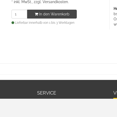
* inkl. MwSt., zzgl.
Versandkosten
.
He
b
In den Warenkorb
O
Lieferbar innerhalb von 1 bis 3 Werktagen
w
SERVICE
V
Warenkorb
Cookie-Einstellungen bearbeiten