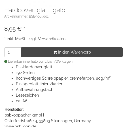
Hardcover, glatt, gelb
Artikelnummer: BSB906_001
8,95
€
*
* inkl. MwSt., zzgl.
Versandkosten
.
In den Warenkorb
Lieferbar innerhalb von 1 bis 3 Werktagen
PU-Hardcover glatt
192 Seiten
hochwertiges Schreibpapier, cremefarben, 80g/m²
Einlageblatt liniert/kariert
Aufbewahrungsfach
Lesezeichen
ca. A6
Hersteller:
bsb-obpacher gmbH
Osterfeldstraße 4, 33803 Steinhagen, Germany
www.bsb-obp.de