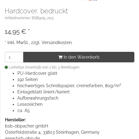
Hardcover, bedruckt
Artikelnummer: BSB909_003
14,95
€
*
* inkl. MwSt., zzgl.
Versandkosten
.
In den Warenkorb
Lieferbar innerhalb von 1 bis 3 Werktagen
PU-Hardcover glatt
192 Seiten
hochwertiges Schreibpapier, cremefarben, 80g/m²
Einlageblatt liniert/kariert
Aufbewahrungsfach
Lesezeichen
ca. A5
Hersteller:
bsb-obpacher gmbH
Osterfeldstraße 4, 33803 Steinhagen, Germany
www.bsb-obp.de