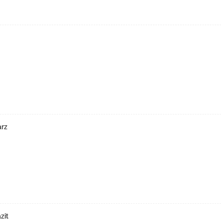
arz
zit