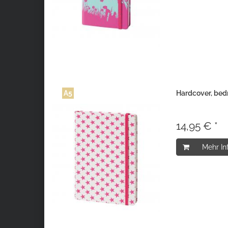
A5
Hardcover, bed
14,95 € *
Mehr In