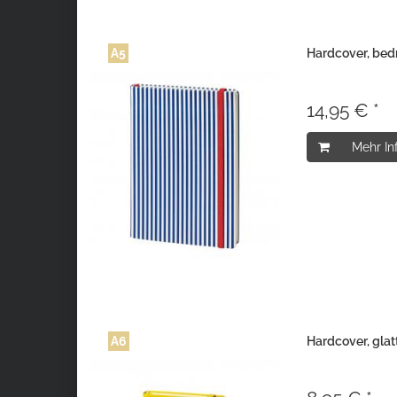
A5
Hardcover, bed
14,95 € *
Mehr In
A6
Hardcover, glat