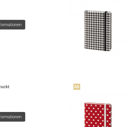
formationen
ruckt
A6
formationen