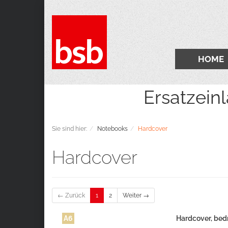
HOME
Ersatzeinlagen 2
Sie sind hier:
Notebooks
Hardcover
Hardcover
← Zurück
1
2
Weiter →
A6
Hardcover, bed