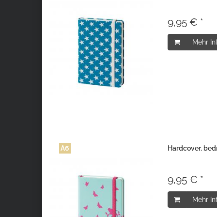
9,95 € *
Mehr In
A6
Hardcover, bed
9,95 € *
Mehr In