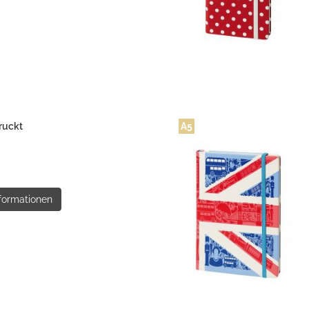
ruckt
A5
formationen