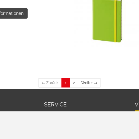
formationen
← Zurück
1
2
Weiter →
SERVICE
V
Warenkorb
Cookie-Einstellungen bearbeiten