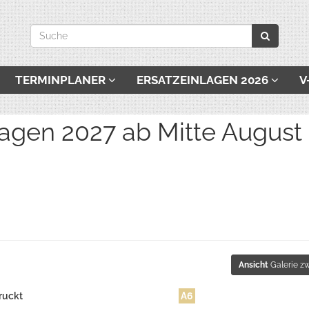
TERMINPLANER
ERSATZEINLAGEN 2026
V
027 ab Mitte August be
Ansicht
Galerie zw
ruckt
A6