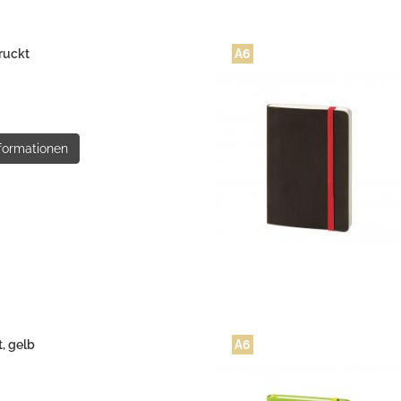
ruckt
A6
formationen
t, gelb
A6