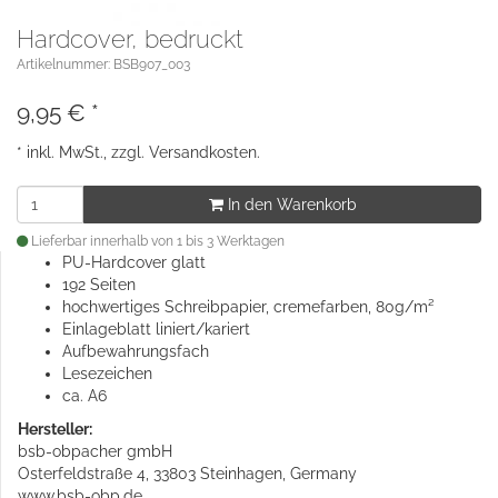
Hardcover, bedruckt
Artikelnummer: BSB907_003
9,95
€
*
* inkl. MwSt., zzgl.
Versandkosten
.
In den Warenkorb
Lieferbar innerhalb von 1 bis 3 Werktagen
PU-Hardcover glatt
192 Seiten
hochwertiges Schreibpapier, cremefarben, 80g/m²
Einlageblatt liniert/kariert
Aufbewahrungsfach
Lesezeichen
ca. A6
Hersteller:
bsb-obpacher gmbH
Osterfeldstraße 4, 33803 Steinhagen, Germany
www.bsb-obp.de