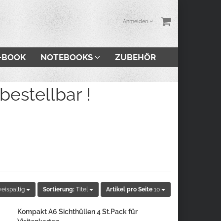
Anmelden
-BOOK
NOTEBOOKS
ZUBEHÖR
stellbar !
eispaltig
Sortierung:
Titel
Artikel pro Seite
10
Kompakt A6 Sichthüllen 4 St.Pack für