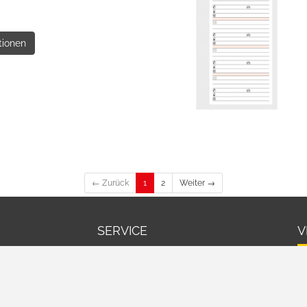
tionen
← Zurück
1
2
Weiter →
SERVICE
V
Warenkorb
Cookie-Einstellungen bearbeiten