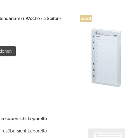
endarium (1 Woche = 2 Seiten)
2026
tionen
resübersicht Leporello
resübersicht Leporello