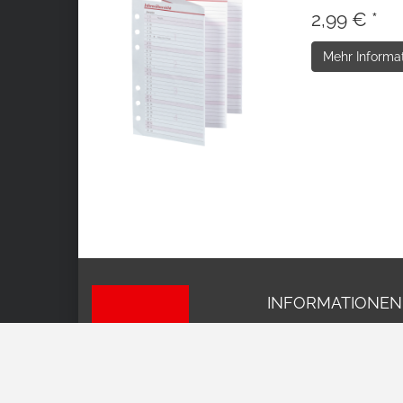
2,99 € *
Mehr Informa
INFORMATIONEN
Impressum
AGB
Datenschutz
Versand und Kosten
Widerrufsrecht