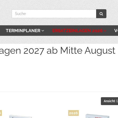
TERMINPLANER
ERSATZEINLAGEN 2026
V
027 ab Mitte August be
Ansicht
G
6
2026