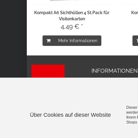
Kompakt A6 Sichthüllen 4 St.Pack für
Kom
Visitenkarten
4,49 € *
Mehr Informationen
INFORMATIONEN
Impressum
AGB
Datenschutz
Versand und Kosten
Widerrufsrecht
Dieser
werden
Über Cookies auf dieser Website
Vertrag widerrufen
Ihrem 
Shops 