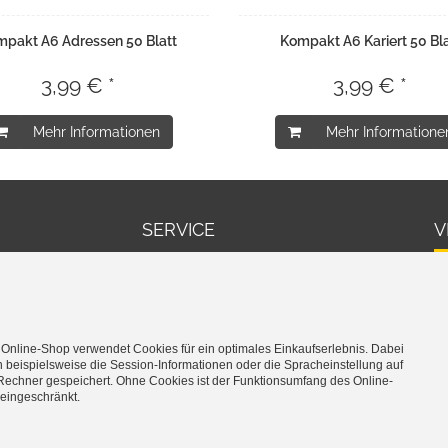
pakt A6 Adressen 50 Blatt
Kompakt A6 Kariert 50 Bla
3,99 € *
3,99 € *
Mehr Informationen
Mehr Informatione
SERVICE
V
Warenkorb
Cookie-Einstellungen bearbeiten
 Online-Shop verwendet Cookies für ein optimales Einkaufserlebnis. Dabei
 beispielsweise die Session-Informationen oder die Spracheinstellung auf
Rechner gespeichert. Ohne Cookies ist der Funktionsumfang des Online-
eingeschränkt.
*
inkl. MwSt., zzgl.
Versandkosten