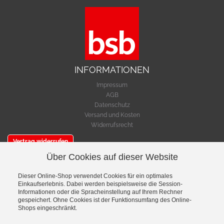
INFORMATIONEN
Impressum
AGB
Datenschutz
Versand und Kosten
Widerrufsrecht
Vertrag widerrufen
Über Cookies auf dieser Website
SERVICE
Warenkorb
Dieser Online-Shop verwendet Cookies für ein optimales
Einkaufserlebnis. Dabei werden beispielsweise die Session-
Cookie-Einstellungen bearbeiten
Informationen oder die Spracheinstellung auf Ihrem Rechner
gespeichert. Ohne Cookies ist der Funktionsumfang des Online-
VERSAND- & ZAHLUNGSMETHODEN
Shops eingeschränkt.