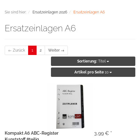
Sie sind hier:
Ersatzeinlagen 2026
Ersatzeinlagen A6
Ersatzeinlagen A6
← Zurück
1
2
Weiter →
Sortierung:
Titel
Artikel pro Seite
10
3,99 € *
Kompakt A6 ABC-Register
Kunststoff 8teilig