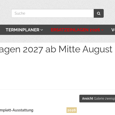
TERMINPLANER
ERSATZEINLAGEN 2026
V
027 ab Mitte August be
Ansicht
Galerie zweisp
mplett-Ausstattung
2026