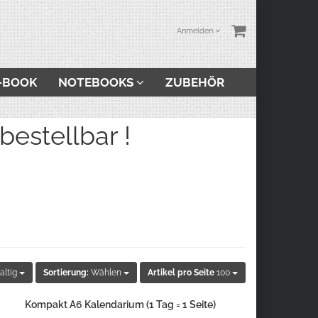
Anmelden
-BOOK
NOTEBOOKS
ZUBEHÖR
stellbar !
altig
Sortierung:
Wählen
Artikel pro Seite
100
Kompakt A6 Kalendarium (1 Tag = 1 Seite)