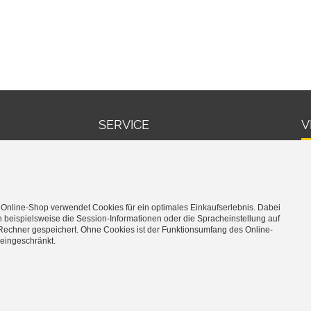
SERVICE
V
Warenkorb
Cookie-Einstellungen bearbeiten
 Online-Shop verwendet Cookies für ein optimales Einkaufserlebnis. Dabei
 beispielsweise die Session-Informationen oder die Spracheinstellung auf
Rechner gespeichert. Ohne Cookies ist der Funktionsumfang des Online-
eingeschränkt.
*
inkl. MwSt., zzgl.
Versandkosten
BSB-Shop24